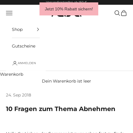
Zum Inhalt springen
Versandkostenfrei ab 150 €
Jetzt 10% Rabatt sichern!
raise Sportswear
Navigationsmenü öffnen
Suche öf
Waren
Shop
Gutscheine
ANMELDEN
Warenkorb
Dein Warenkorb ist leer
24. Sep 2018
10 Fragen zum Thema Abnehmen