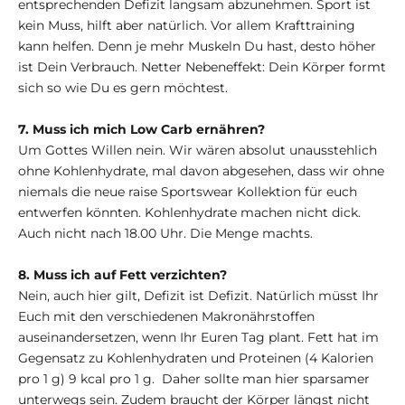
entsprechenden Defizit langsam abzunehmen. Sport ist
kein Muss, hilft aber natürlich. Vor allem Krafttraining
kann helfen. Denn je mehr Muskeln Du hast, desto höher
ist Dein Verbrauch. Netter Nebeneffekt: Dein Körper formt
sich so wie Du es gern möchtest.
7. Muss ich mich Low Carb ernähren?
Um Gottes Willen nein. Wir wären absolut unausstehlich
ohne Kohlenhydrate, mal davon abgesehen, dass wir ohne
niemals die neue raise Sportswear Kollektion für euch
entwerfen könnten. Kohlenhydrate machen nicht dick.
Auch nicht nach 18.00 Uhr. Die Menge machts.
8. Muss ich auf Fett verzichten?
Nein, auch hier gilt, Defizit ist Defizit. Natürlich müsst Ihr
Euch mit den verschiedenen Makronährstoffen
auseinandersetzen, wenn Ihr Euren Tag plant. Fett hat im
Gegensatz zu Kohlenhydraten und Proteinen (4 Kalorien
pro 1 g) 9 kcal pro 1 g. Daher sollte man hier sparsamer
unterwegs sein. Zudem braucht der Körper längst nicht