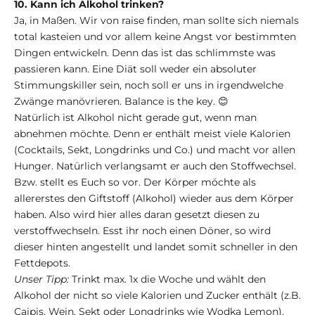
10. Kann ich Alkohol trinken?
Ja, in Maßen. Wir von raise finden, man sollte sich niemals
total kasteien und vor allem keine Angst vor bestimmten
Dingen entwickeln. Denn das ist das schlimmste was
passieren kann. Eine Diät soll weder ein absoluter
Stimmungskiller sein, noch soll er uns in irgendwelche
Zwänge manövrieren. Balance is the key. 😊
Natürlich ist Alkohol nicht gerade gut, wenn man
abnehmen möchte. Denn er enthält meist viele Kalorien
(Cocktails, Sekt, Longdrinks und Co.) und macht vor allen
Hunger. Natürlich verlangsamt er auch den Stoffwechsel.
Bzw. stellt es Euch so vor. Der Körper möchte als
allererstes den Giftstoff (Alkohol) wieder aus dem Körper
haben. Also wird hier alles daran gesetzt diesen zu
verstoffwechseln. Esst ihr noch einen Döner, so wird
dieser hinten angestellt und landet somit schneller in den
Fettdepots.
Unser Tipp:
Trinkt max. 1x die Woche und wählt den
Alkohol der nicht so viele Kalorien und Zucker enthält (z.B.
Caipis, Wein, Sekt oder Longdrinks wie Wodka Lemon).