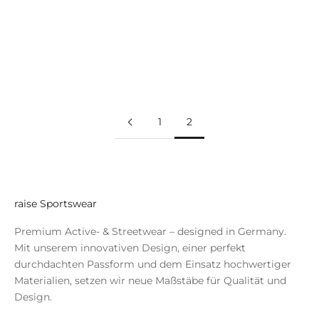
Sportswear Blog gefunden habt. 😊 Aber wie fängt man
den ersten Post bloß an? Informativ sollte er sein,
interessant und einen Mehrwert bieten. Schli...
Weiterlesen
1
2
raise Sportswear
Premium Active- & Streetwear – designed in Germany.
Mit unserem innovativen Design, einer perfekt
durchdachten Passform und dem Einsatz hochwertiger
Materialien, setzen wir neue Maßstäbe für Qualität und
Design.